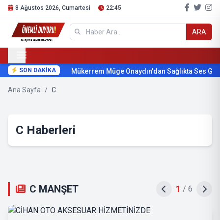
8 Ağustos 2026, Cumartesi
22:45
ARA
SON DAKİKA
Mükerrem Müge Onaydın'dan Sağlıkta Ses Geti
Ana Sayfa
/
C
C Haberleri
C MANŞET
1
/
6