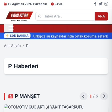
10 Ağustos 2026, Pazartesi
04:34
ARA
SON DAKİKA
Kırkgöz su kaynaklarında ortak koruma seferberliğ
Ana Sayfa
/
P
P Haberleri
P MANŞET
2
/
6