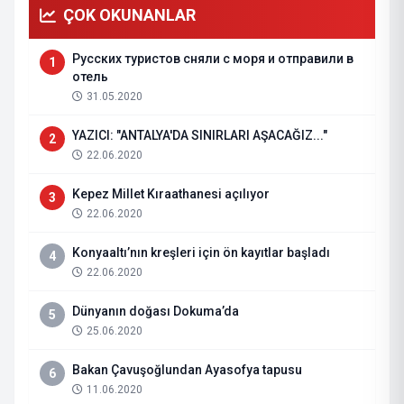
ÇOK OKUNANLAR
Русских туристов сняли с моря и отправили в
1
отель
31.05.2020
YAZICI: "ANTALYA'DA SINIRLARI AŞACAĞIZ..."
2
22.06.2020
Kepez Millet Kıraathanesi açılıyor
3
22.06.2020
Konyaaltı’nın kreşleri için ön kayıtlar başladı
4
22.06.2020
Dünyanın doğası Dokuma’da
5
25.06.2020
Bakan Çavuşoğlundan Ayasofya tapusu
6
11.06.2020