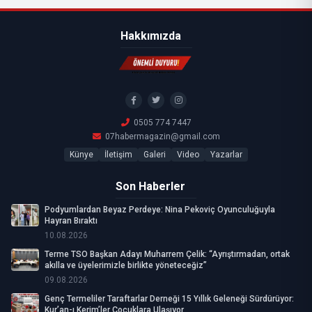
Hakkımızda
0505 774 7447
07habermagazin@gmail.com
Künye
İletişim
Galeri
Video
Yazarlar
Son Haberler
Podyumlardan Beyaz Perdeye: Nina Pekoviç Oyunculuğuyla
Hayran Bıraktı
10.08.2026
Terme TSO Başkan Adayı Muharrem Çelik: “Ayrıştırmadan, ortak
akılla ve üyelerimizle birlikte yöneteceğiz”
09.08.2026
Genç Termeliler Taraftarlar Derneği 15 Yıllık Geleneği Sürdürüyor:
Kur’an-ı Kerim’ler Çocuklara Ulaşıyor