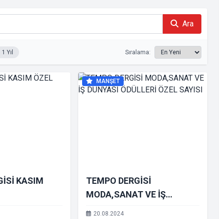
Ara
1 Yıl
Sıralama:
MANŞET
İSİ KASIM
TEMPO DERGİSİ
I
MODA,SANAT VE İŞ
DÜNYASI ÖDÜLLERİ ÖZEL
20.08.2024