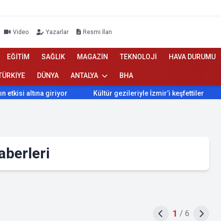
Video
Yazarlar
Resmi İlan
EĞİTİM
SAĞLIK
MAGAZİN
TEKNOLOJİ
HAVA DURUMU
TÜRKİYE
DÜNYA
ANTALYA
BHA
ltına giriyor
Kültür gezileriyle İzmir’i keşfettiler
İzmir
berleri
1
/
6