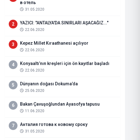
в отель
31.05.2020
YAZICI: "ANTALYA'DA SINIRLARI AŞACAĞIZ..."
2
22.06.2020
Kepez Millet Kıraathanesi açılıyor
3
22.06.2020
Konyaaltı’nın kreşleri için ön kayıtlar başladı
4
22.06.2020
Dünyanın doğası Dokuma’da
5
25.06.2020
TEMPO DERGİSİ KASIM ÖZEL SAY
Bakan Çavuşoğlundan Ayasofya tapusu
6
11.06.2020
07.11.2024
Haberi Oku
Анталия готова к новому сроку
7
31.05.2020