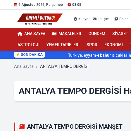
6 Ağustos 2026, Perşembe
03:05
Künye
İletişim
Galeri
ANA SAYFA
MAKALELER
GÜNDEM
SİYASET
ASTROLOJİ
YEMEK TARİFLERİ
SPOR
EKONOMİ
SON DAKİKA
Türkiye, eyyam-ı bahur sıcaklarının etkisi a
Ana Sayfa
/
ANTALYA TEMPO DERGİSİ
ANTALYA TEMPO DERGİSİ Ha
ANTALYA TEMPO DERGİSİ MANŞET