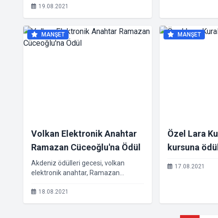
REMAX AQUA
19.08.2021
KONYAALTI/ANTALYA
ŞERİFE SİBEL ÜZÜMCÜ’YE
MANŞET
MANŞET
VERİLDİ
Volkan Elektronik Anahtar
Özel Lara Ku
Ramazan Cüceoğlu'na Ödül
kursuna ödü
Akdeniz ödülleri gecesi, volkan
17.08.2021
elektronik anahtar, Ramazan
cüceoğlu
18.08.2021