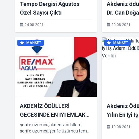
Tempo Dergisi Ağustos
Akdeniz ödü
Özel Sayısı Çıktı
Dr. Can Doğa
24.08.2021
20.08.2021
MANŞET
MANŞET
AKDENİZ ÖDÜLLERİ
Akdeniz Ödü
GECESİNDE EN İYİ EMLAK
Yılın En İyi 
GAYRİMENKUL
Mustafa Gün'
şerife üzümcü,akdeniz ödülleri
19.08.2021
şerife üzümcü,şerife üzümcü tempo
DANIŞMANLIĞI ÖDÜLÜ
dergisi