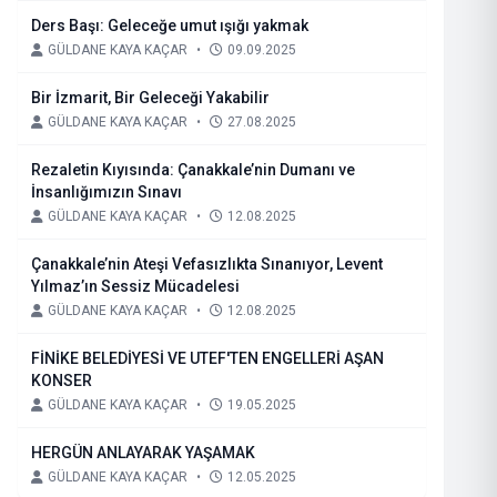
Ders Başı: Geleceğe umut ışığı yakmak
GÜLDANE KAYA KAÇAR
•
09.09.2025
Bir İzmarit, Bir Geleceği Yakabilir
GÜLDANE KAYA KAÇAR
•
27.08.2025
Rezaletin Kıyısında: Çanakkale’nin Dumanı ve
İnsanlığımızın Sınavı
GÜLDANE KAYA KAÇAR
•
12.08.2025
Çanakkale’nin Ateşi Vefasızlıkta Sınanıyor, Levent
Yılmaz’ın Sessiz Mücadelesi
GÜLDANE KAYA KAÇAR
•
12.08.2025
FİNİKE BELEDİYESİ VE UTEF'TEN ENGELLERİ AŞAN
KONSER
GÜLDANE KAYA KAÇAR
•
19.05.2025
HERGÜN ANLAYARAK YAŞAMAK
GÜLDANE KAYA KAÇAR
•
12.05.2025