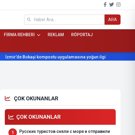
ARA
FİRMA REHBERİ
REKLAM
RÖPORTAJ
’de Bokaşi kompostu uygulamasına yoğun ilgi
Beydağ’ın yıllar
ÇOK OKUNANLAR
ÇOK OKUNANLAR
Русских туристов сняли с моря и отправили
1