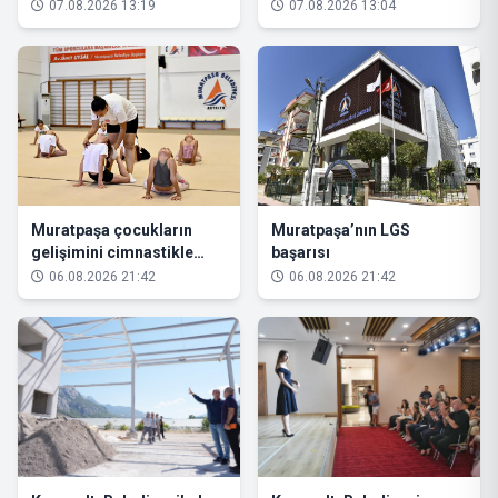
yüzünü güldürüyor
Getirecek Hamle!
07.08.2026 13:19
07.08.2026 13:04
Muratpaşa çocukların
Muratpaşa’nın LGS
gelişimini cimnastikle
başarısı
destekliyor
06.08.2026 21:42
06.08.2026 21:42