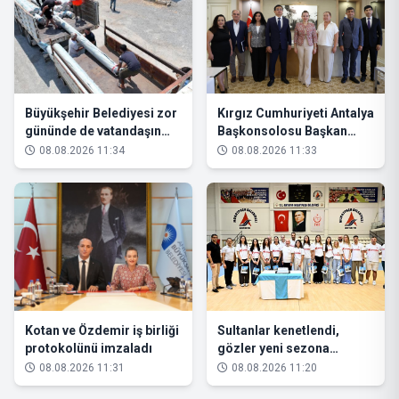
Büyükşehir Belediyesi zor
Kırgız Cumhuriyeti Antalya
gününde de vatandaşın
Başkonsolosu Başkan
yanında
Vekili Özdemir’i ziyaret
08.08.2026 11:34
08.08.2026 11:33
etti
Kotan ve Özdemir iş birliği
Sultanlar kenetlendi,
protokolünü imzaladı
gözler yeni sezona
çevrildi
08.08.2026 11:31
08.08.2026 11:20