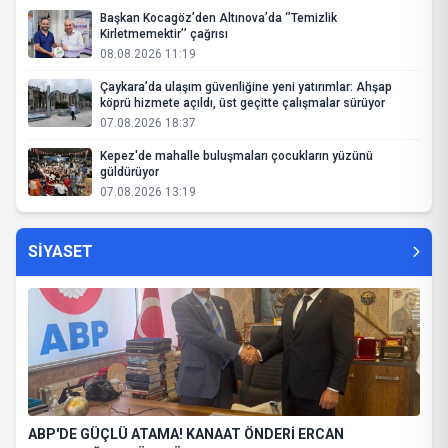
Başkan Kocagöz’den Altınova’da ‘’Temizlik
Kirletmemektir’’ çağrısı
08.08.2026 11:19
Çaykara’da ulaşım güvenliğine yeni yatırımlar: Ahşap
köprü hizmete açıldı, üst geçitte çalışmalar sürüyor
07.08.2026 18:37
Kepez'de mahalle buluşmaları çocukların yüzünü
güldürüyor
07.08.2026 13:19
SİYASET
ABP'DE GÜÇLÜ ATAMA! KANAAT ÖNDERİ ERCAN