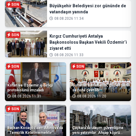
SON
Büyükşehir Belediyesi zor gününde de
vatandaşın yanında
08.08.2026 11:34
SON
Kırgız Cumhuriyeti Antalya
Başkonsolosu Başkan Vekili Özdemir’i
ziyaret etti
08.08.2026 11:33
SON
SON
Kotan ve Özdemir iş birliği
Sultanlar kenetlendi, gözler yeni
protokolünü imzaladı
sezona çevrildi
08.08.2026 11:31
08.08.2026 11:20
SON
Başkan Kocagöz’den Altınova’da
Çaykara’da ulaşım güvenliğine
‘’Temizlik Kirletmemektir’’
yeni yatırımlar: Ahşap köprü