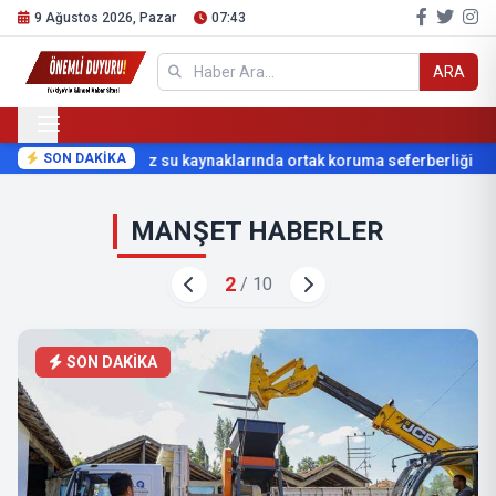
9 Ağustos 2026, Pazar
07:43
ARA
SON DAKİKA
Kırkgöz su kaynaklarında ortak koruma seferberliği
B
Antalya Haberleri | onemliduyuru.com | Antalya Güvenilir Haber
MANŞET HABERLER
2
/
10
SON DAKİKA