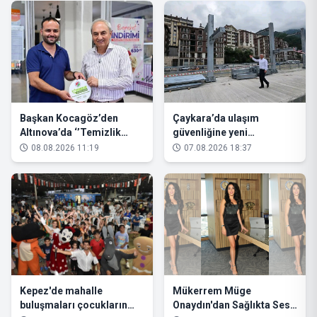
Başkan Kocagöz’den
Çaykara’da ulaşım
Altınova’da ‘’Temizlik
güvenliğine yeni
Kirletmemektir’’ çağrısı
yatırımlar: Ahşap köprü
08.08.2026 11:19
07.08.2026 18:37
hizmete açıldı, üst geçitte
çalışmalar sürüyor
Kepez'de mahalle
Mükerrem Müge
buluşmaları çocukların
Onaydın'dan Sağlıkta Ses