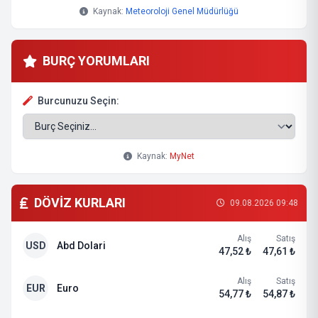
Kaynak:
Meteoroloji Genel Müdürlüğü
BURÇ YORUMLARI
Burcunuzu Seçin:
Kaynak:
MyNet
DÖVİZ KURLARI
09.08.2026 09:48
Alış
Satış
USD
Abd Dolari
47,52 ₺
47,61 ₺
Alış
Satış
EUR
Euro
54,77 ₺
54,87 ₺