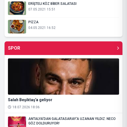
ERİŞTELI KÖZ BİBER SALATASI
07.05.2021 15:51
PİZZA
04.05.2021 16:52
SPOR
Salah Beşiktaş'a geliyor
18.07.2026 18:06
ANTALYA'DAN GALATASARAY'A UZANAN YILDIZ: NECO
GÖZ DOLDURUYOR!