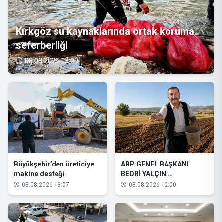
Kırkgöz su kaynaklarında ortak koruma
seferberliği
08.08.2026 13:09
Büyükşehir’den üreticiye
ABP GENEL BAŞKANI
makine desteği
BEDRİ YALÇIN:
“ÜRETENİN, ESNAFIN VE
08.08.2026 13:07
08.08.2026 12:00
KÖYLÜNÜN YANINDAYIZ”