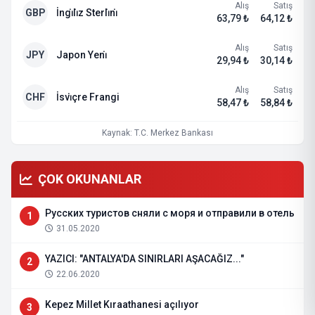
Alış
Satış
GBP
İngi̇li̇z Sterli̇ni̇
63,79 ₺
64,12 ₺
Alış
Satış
JPY
Japon Yeni̇
29,94 ₺
30,14 ₺
Alış
Satış
CHF
İsvi̇çre Frangi
58,47 ₺
58,84 ₺
Kaynak: T.C. Merkez Bankası
ÇOK OKUNANLAR
Русских туристов сняли с моря и отправили в отель
1
31.05.2020
YAZICI: "ANTALYA'DA SINIRLARI AŞACAĞIZ..."
2
22.06.2020
Kepez Millet Kıraathanesi açılıyor
3