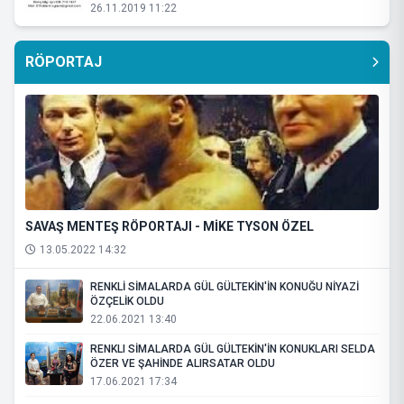
26.11.2019 11:22
RÖPORTAJ
SAVAŞ MENTEŞ RÖPORTAJI - MİKE TYSON ÖZEL
13.05.2022 14:32
RENKLİ SİMALARDA GÜL GÜLTEKİN'İN KONUĞU NİYAZİ
ÖZÇELİK OLDU
22.06.2021 13:40
RENKLI SİMALARDA GÜL GÜLTEKİN'İN KONUKLARI SELDA
ÖZER VE ŞAHİNDE ALIRSATAR OLDU
17.06.2021 17:34