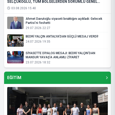
SELÇUKOĞLU, TÜM BÖLGELERDEN SORUMLU GENEL
BAŞKAN YARDIMCISI OLDU
03.08.2026 15:40
Ahmet Davutoğlu siyaseti bıraktığını açıkladı: Gelecek
Partisi’ni feshetti
29.07.2026 22:27
BEDRİ YALÇIN ANTALYA'DAN GÜÇLÜ MESAJ VERDİ!
24.07.2026 19:35
SİYASETTE DİYALOG MESAJI: BEDRİ YALÇIN'DAN
MANSUR YAVAŞ'A ANLAMLI ZİYARET
23.07.2026 18:32
EĞİTİM