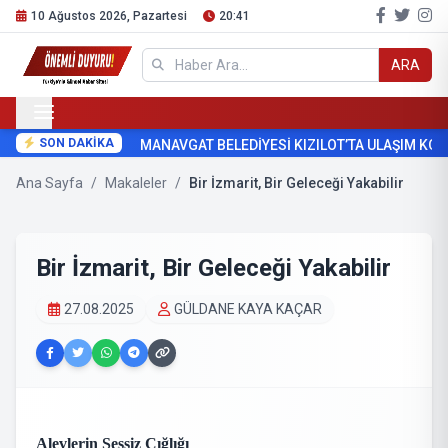
10 Ağustos 2026, Pazartesi
20:41
ARA
SON DAKİKA
MANAVGAT BELEDİYESİ KIZILOT’TA ULAŞIM KON
Ana Sayfa
/
Makaleler
/
Bir İzmarit, Bir Geleceği Yakabilir
Bir İzmarit, Bir Geleceği Yakabilir
27.08.2025
GÜLDANE KAYA KAÇAR
Alevlerin Sessiz Çığlığı