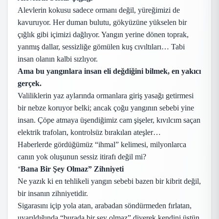
Alevlerin kokusu sadece ormanı değil, yüreğimizi de
kavuruyor. Her duman bulutu, gökyüzüne yükselen bir
çığlık gibi içimizi dağlıyor. Yangın yerine dönen toprak,
yanmış dallar, sessizliğe gömülen kuş cıvıltıları… Tabi
insan olanın kalbi sızlıyor.
Ama bu yangınlara insan eli değdiğini bilmek, en yakıcı
gerçek.
Valiliklerin yaz aylarında ormanlara giriş yasağı getirmesi
bir nebze koruyor belki; ancak çoğu yangının sebebi yine
insan. Çöpe atmaya üşendiğimiz cam şişeler, kıvılcım saçan
elektrik trafoları, kontrolsüz bırakılan ateşler…
Haberlerde gördüğümüz “ihmal” kelimesi, milyonlarca
canın yok oluşunun sessiz itirafı değil mi?
Bana Bir Şey Olmaz” Zihniyeti
“
Ne yazık ki en tehlikeli yangın sebebi bazen bir kibrit değil,
bir insanın zihniyetidir.
Sigarasını içip yola atan, arabadan söndürmeden fırlatan,
uyarıldığında “burada bir şey olmaz” diyerek kendini üstün