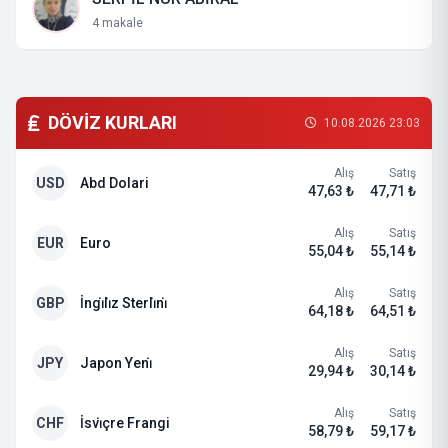
4 makale
DÖVİZ KURLARI
10.08.2026 23:03
Alış
Satış
USD
Abd Dolari
47,63 ₺
47,71 ₺
Alış
Satış
EUR
Euro
55,04 ₺
55,14 ₺
Alış
Satış
GBP
İngi̇li̇z Sterli̇ni̇
64,18 ₺
64,51 ₺
Alış
Satış
JPY
Japon Yeni̇
29,94 ₺
30,14 ₺
Alış
Satış
CHF
İsvi̇çre Frangi
58,79 ₺
59,17 ₺