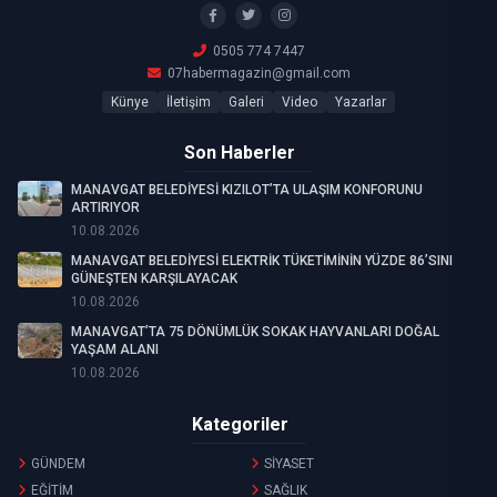
0505 774 7447
07habermagazin@gmail.com
Künye
İletişim
Galeri
Video
Yazarlar
Son Haberler
MANAVGAT BELEDİYESİ KIZILOT’TA ULAŞIM KONFORUNU
ARTIRIYOR
10.08.2026
MANAVGAT BELEDİYESİ ELEKTRİK TÜKETİMİNİN YÜZDE 86’SINI
GÜNEŞTEN KARŞILAYACAK
10.08.2026
MANAVGAT’TA 75 DÖNÜMLÜK SOKAK HAYVANLARI DOĞAL
YAŞAM ALANI
10.08.2026
Kategoriler
GÜNDEM
SİYASET
EĞİTİM
SAĞLIK