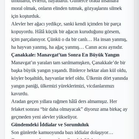
umutlardı, evlerdi, hayatlardı. Günlerce orada insanlara
moral olmak, onların elinden tutmak, gözyaşlarını silmek
için koşturduk.
Alevler her ağacı yedikçe, sanki kendi içimden bir parça
kopuyordu. Hâlâ küçük bir ağacın kuruduğunu görsem,
içim parçalanıyor. Çünkü o da bir canlı… Ha insan yanmış,
ha hayvan yanmış, ha ağaç yanmış… Canın acısı aynıdır.
Çanakkale: Manavgat’tan Sonra En Büyük Yangın
Manavgat’ın yaraları tam sarılmamışken, Çanakkale’de bir
başka büyük yangın yaşandı. Binlerce hektar alan kül oldu,
köyler boşaltıldı, hayvanlar telef oldu. Ülkenin dört yanında
yangın paniği, ülkemizi yüreklerimizi, vicdanlarımızı
kavurdu.
Aradan geçen yıllara rağmen hâlâ ders almamışız. Her
felaket sonrası “bir daha olmayacak” diyoruz ama birkaç ay
geçmeden yeni alevler yükseliyor.
Gündemdeki İddialar ve Sorumluluk
Son günlerde kamuoyunda bazı iddialar dolaşıyor…