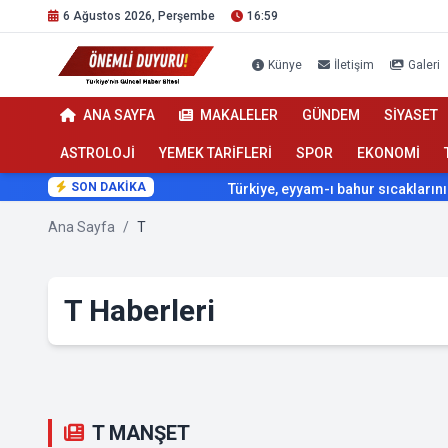
6 Ağustos 2026, Perşembe
16:59
Künye
İletişim
Galeri
ANA SAYFA
MAKALELER
GÜNDEM
SİYASET
ASTROLOJİ
YEMEK TARİFLERİ
SPOR
EKONOMİ
SON DAKİKA
Türkiye, eyyam-ı bahur sıcaklarının etkisi alt
Ana Sayfa
/
T
T Haberleri
T MANŞET