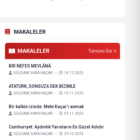
MAKALELER
MAKALELER
Tümünü Gör
BİR NEFES MEVLÂNÂ
GÜLDANE KAYA KAÇAR
•
18.12.2025
ATATÜRK, SONSUZA DEK BİZİMLE
GÜLDANE KAYA KAÇAR
•
10.11.2025
Bir kalbin izinde: Mete Kaçar’ı anmak
GÜLDANE KAYA KAÇAR
•
03.11.2025
Cumhuriyet: Aydınlık Yarınların En Güzel Adıdır
GÜLDANE KAYA KAÇAR
•
29.10.2025