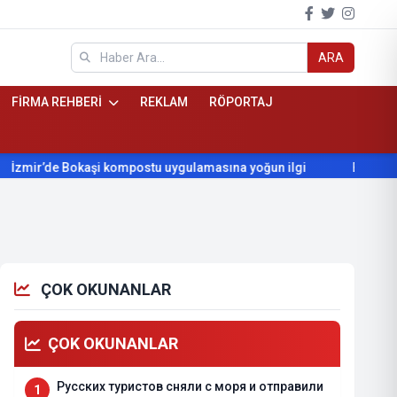
ARA
FİRMA REHBERİ
REKLAM
RÖPORTAJ
e Bokaşi kompostu uygulamasına yoğun ilgi
Beydağ’ın yıllardı
ÇOK OKUNANLAR
ÇOK OKUNANLAR
Русских туристов сняли с моря и отправили
1