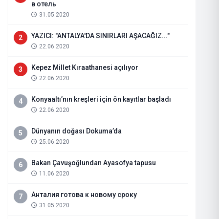
в отель
31.05.2020
YAZICI: "ANTALYA'DA SINIRLARI AŞACAĞIZ..."
2
22.06.2020
Kepez Millet Kıraathanesi açılıyor
3
22.06.2020
Konyaaltı’nın kreşleri için ön kayıtlar başladı
4
22.06.2020
Dünyanın doğası Dokuma’da
5
25.06.2020
TURGUT OTOMOTİV PLAZA SİZL
Bakan Çavuşoğlundan Ayasofya tapusu
6
11.06.2020
25.05.2022
Haberi Oku
Анталия готова к новому сроку
7
31.05.2020