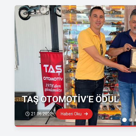
TAŞ OTOMOTİV’E ÖDÜL
21.06.2022
Haberi Oku