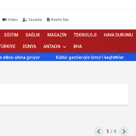
Video
Yazarlar
Resmi İlan
EĞİTİM
SAĞLIK
MAGAZİN
TEKNOLOJİ
HAVA DURUMU
TÜRKİYE
DÜNYA
ANTALYA
BHA
ına giriyor
Kültür gezileriyle İzmir’i keşfettiler
İzmir’d
1
/
6