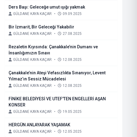
Ders Başı: Geleceğe umut ışığı yakmak
GÜLDANE KAYA KAÇAR
•
09.09.2025
Bir İzmarit, Bir Geleceği Yakabilir
GÜLDANE KAYA KAÇAR
•
27.08.2025
Rezaletin Kıyısında: Çanakkale’nin Dumanı ve
İnsanlığımızın Sınavı
GÜLDANE KAYA KAÇAR
•
12.08.2025
Çanakkale’nin Ateşi Vefasızlıkta Sınanıyor, Levent
Yılmaz’ın Sessiz Mücadelesi
GÜLDANE KAYA KAÇAR
•
12.08.2025
FİNİKE BELEDİYESİ VE UTEF'TEN ENGELLERİ AŞAN
KONSER
GÜLDANE KAYA KAÇAR
•
19.05.2025
HERGÜN ANLAYARAK YAŞAMAK
GÜLDANE KAYA KAÇAR
•
12.05.2025