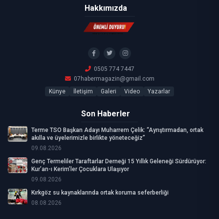
Hakkımızda
0505 774 7447
07habermagazin@gmail.com
Künye
İletişim
Galeri
Video
Yazarlar
Son Haberler
Terme TSO Başkan Adayı Muharrem Çelik: “Ayrıştırmadan, ortak
akılla ve üyelerimizle birlikte yöneteceğiz”
09.08.2026
Genç Termeliler Taraftarlar Derneği 15 Yıllık Geleneği Sürdürüyor:
Kur’an-ı Kerim’ler Çocuklara Ulaşıyor
09.08.2026
Kırkgöz su kaynaklarında ortak koruma seferberliği
08.08.2026