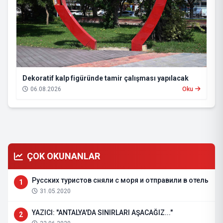
Dekoratif kalp figüründe tamir çalışması yapılacak
06.08.2026
Oku
ÇOK OKUNANLAR
Русских туристов сняли с моря и отправили в отель
1
31.05.2020
YAZICI: "ANTALYA'DA SINIRLARI AŞACAĞIZ..."
2