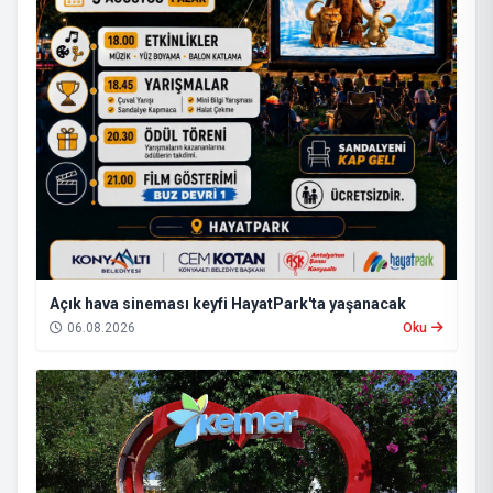
Açık hava sineması keyfi HayatPark'ta yaşanacak
06.08.2026
Oku