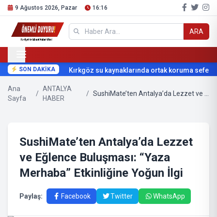
9 Ağustos 2026, Pazar
16:16
ARA
SON DAKİKA
Kırkgöz su kaynaklarında ortak koruma seferberl
Ana
ANTALYA
/
/
SushiMate’ten Antalya’da Lezzet ve Eğlence Buluşması: “Yaza Merhaba” Etkinliğine Yoğun İlgi
Sayfa
HABER
SushiMate’ten Antalya’da Lezzet
ve Eğlence Buluşması: “Yaza
Merhaba” Etkinliğine Yoğun İlgi
Paylaş:
Facebook
Twitter
WhatsApp