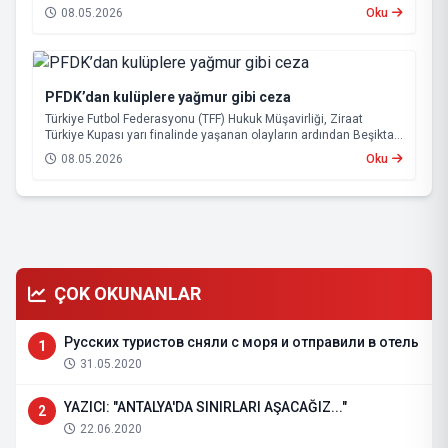
08.05.2026
Oku
PFDK’dan kulüplere yağmur gibi ceza
Türkiye Futbol Federasyonu (TFF) Hukuk Müşavirliği, Ziraat
Türkiye Kupası yarı finalinde yaşanan olayların ardından Beşiktaş
ve Tümosan Konyaspor’u Profesyonel Futbol Disiplin Kurulu’na
08.05.2026
Oku
(PFDK) sevk etti.
ÇOK OKUNANLAR
Русских туристов сняли с моря и отправили в отель
1
31.05.2020
YAZICI: "ANTALYA'DA SINIRLARI AŞACAĞIZ..."
2
22.06.2020