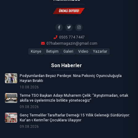
0505 774 7447
07habermagazin@gmail.com
Künye
İletişim
Galeri
Video
Yazarlar
Son Haberler
Podyumlardan Beyaz Perdeye: Nina Pekoviç Oyunculuğuyla
Hayran Bıraktı
10.08.2026
Terme TSO Başkan Adayı Muharrem Çelik: “Ayrıştırmadan, ortak
akılla ve üyelerimizle birlikte yöneteceğiz”
09.08.2026
Genç Termeliler Taraftarlar Derneği 15 Yıllık Geleneği Sürdürüyor:
Kur’an-ı Kerim’ler Çocuklara Ulaşıyor
09.08.2026