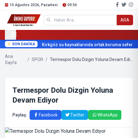
10 Ağustos 2026, Pazartesi
09:56
ARA
SON DAKİKA
Kırkgöz su kaynaklarında ortak koruma seferberliğ
Ana
/
SPOR
/
Termespor Dolu Dizgin Yoluna Devam Ediyor
Sayfa
Termespor Dolu Dizgin Yoluna
Devam Ediyor
Paylaş:
Facebook
Twitter
WhatsApp