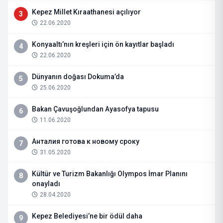
Kepez Millet Kıraathanesi açılıyor
3
22.06.2020
Konyaaltı’nın kreşleri için ön kayıtlar başladı
4
22.06.2020
Dünyanın doğası Dokuma’da
5
25.06.2020
Bakan Çavuşoğlundan Ayasofya tapusu
6
11.06.2020
Анталия готова к новому сроку
7
31.05.2020
Kültür ve Turizm Bakanlığı Olympos İmar Planını
8
onayladı
28.04.2020
Kepez Belediyesi’ne bir ödül daha
9