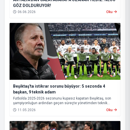
GÖZ DOLDURUYOR!
06.06.2026
Oku
Beşiktaş'ta istikrar sorunu büyüyor: 5 sezonda 4
başkan, 9 teknik adam
Futbolda 2025-2026 sezonunu kupasız kapatan Beşiktaş, son
şampiyonluğun ardından geçen süreçte yönetimden teknik
heyete, oyuncu kadrosundan saha sonuçlarına kadar birçok
11.05.2026
Oku
alanda istikrarsız bir görüntü sergiledi.