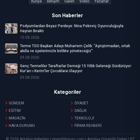
Künye
İletişim
Galeri
Video
Yazarlar
Son Haberler
Podyumlardan Beyaz Perdeye: Nina Pekoviç Oyunculuğuyla
Hayran Bıraktı
10.08.2026
Terme TSO Başkan Adayı Muharrem Çelik: “Ayrıştırmadan, ortak
akılla ve üyelerimizle birlikte yöneteceğiz”
09.08.2026
Genç Termeliler Taraftarlar Derneği 15 Yıllık Geleneği Sürdürüyor:
Kur’an-ı Kerim’ler Çocuklara Ulaşıyor
09.08.2026
Kategoriler
GÜNDEM
SİYASET
EĞİTİM
SAĞLIK
MAGAZİN
TEKNOLOJİ
HAVA DURUMU
FİRMA REHBERİ
© 2026 Antalya Haberleri | onemliduyuru.com | Antalya Güvenilir Haber | 07