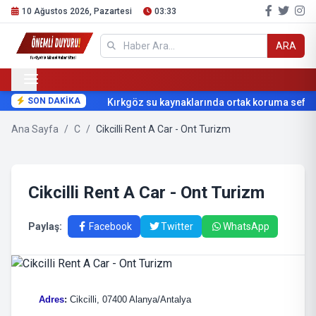
10 Ağustos 2026, Pazartesi
03:33
ARA
SON DAKİKA
Kırkgöz su kaynaklarında ortak koruma seferb
Ana Sayfa
/
C
/
Cikcilli Rent A Car - Ont Turizm
Cikcilli Rent A Car - Ont Turizm
Paylaş:
Facebook
Twitter
WhatsApp
Adres
:
Cikcilli, 07400 Alanya/Antalya