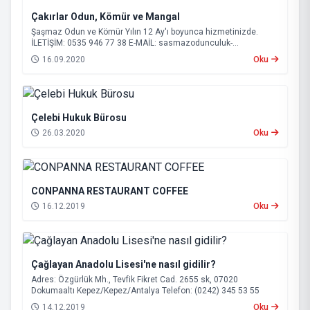
Çakırlar Odun, Kömür ve Mangal
Şaşmaz Odun ve Kömür Yılın 12 Ay'ı boyunca hizmetinizde.
İLETİŞİM: 0535 946 77 38 E-MAİL:
sasmazodunculuk-
serik@hotmail.com
16.09.2020
Oku
Çelebi Hukuk Bürosu
26.03.2020
Oku
CONPANNA RESTAURANT COFFEE
16.12.2019
Oku
Çağlayan Anadolu Lisesi'ne nasıl gidilir?
Adres: Özgürlük Mh., Tevfik Fikret Cad. 2655 sk, 07020
Dokumaaltı Kepez/Kepez/Antalya Telefon: (0242) 345 53 55
14.12.2019
Oku