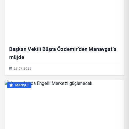
Başkan Vekili Büşra Özdemir’den Manavgat’a
müjde
29.07.2026
MANŞET