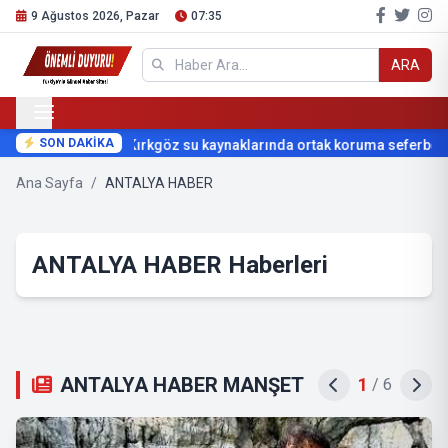
9 Ağustos 2026, Pazar
07:35
ARA
SON DAKİKA
Kırkgöz su kaynaklarında ortak koruma seferberliğ
Ana Sayfa
/
ANTALYA HABER
ANTALYA HABER Haberleri
ANTALYA HABER MANŞET
2
/
6