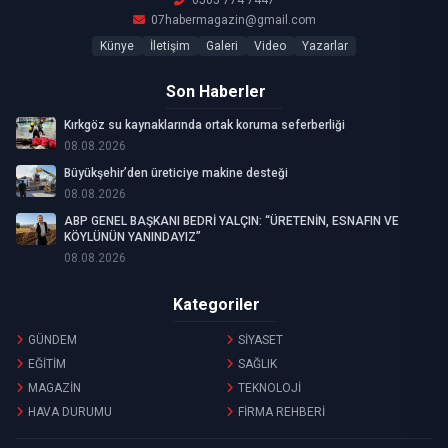
0505 774 7447
07habermagazin@gmail.com
Künye
İletişim
Galeri
Video
Yazarlar
Son Haberler
Kırkgöz su kaynaklarında ortak koruma seferberliği
08.08.2026
Büyükşehir’den üreticiye makine desteği
08.08.2026
ABP GENEL BAŞKANI BEDRİ YALÇIN: “ÜRETENİN, ESNAFIN VE
KÖYLÜNÜN YANINDAYIZ”
08.08.2026
Kategoriler
GÜNDEM
SİYASET
EĞİTİM
SAĞLIK
MAGAZİN
TEKNOLOJİ
HAVA DURUMU
FİRMA REHBERİ