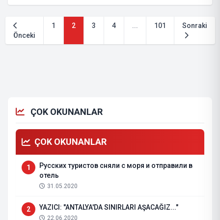
1
2
3
4
...
101
Sonraki
Önceki
ÇOK OKUNANLAR
ÇOK OKUNANLAR
Русских туристов сняли с моря и отправили в
1
отель
31.05.2020
YAZICI: "ANTALYA'DA SINIRLARI AŞACAĞIZ..."
2
22.06.2020