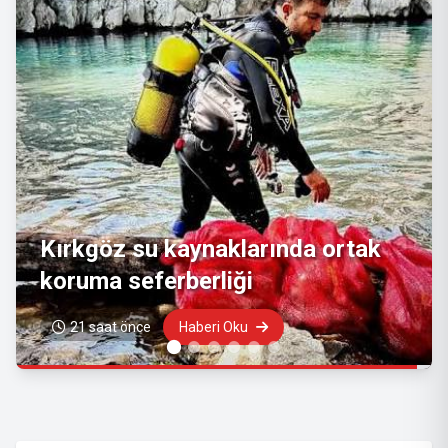
Büyükşehir’den üreticiye makine
desteği
21 saat önce
Haberi Oku