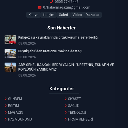
0505 774 7447
07habermagazin@gmail.com
Künye
İletişim
Galeri
Video
Yazarlar
Son Haberler
Kırkgöz su kaynaklarında ortak koruma seferberliği
08.08.2026
Büyükşehir’den üreticiye makine desteği
08.08.2026
ABP GENEL BAŞKANI BEDRİ YALÇIN: “ÜRETENİN, ESNAFIN VE
KÖYLÜNÜN YANINDAYIZ”
08.08.2026
Kategoriler
GÜNDEM
SİYASET
EĞİTİM
SAĞLIK
MAGAZİN
TEKNOLOJİ
HAVA DURUMU
FİRMA REHBERİ