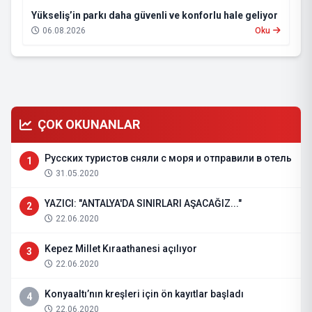
Yükseliş’in parkı daha güvenli ve konforlu hale geliyor
06.08.2026
Oku
ÇOK OKUNANLAR
Русских туристов сняли с моря и отправили в отель
1
31.05.2020
YAZICI: "ANTALYA'DA SINIRLARI AŞACAĞIZ..."
2
22.06.2020
Kepez Millet Kıraathanesi açılıyor
3
22.06.2020
Konyaaltı’nın kreşleri için ön kayıtlar başladı
4
22.06.2020