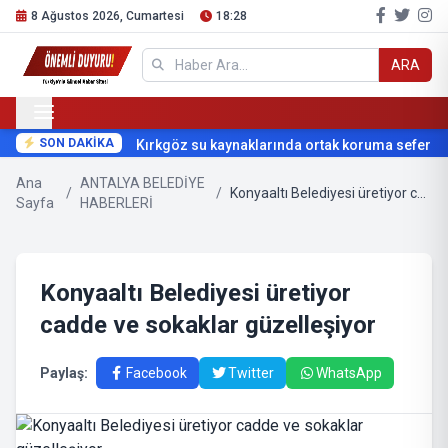
8 Ağustos 2026, Cumartesi
18:28
ARA
SON DAKİKA
Kırkgöz su kaynaklarında ortak koruma seferberliğ
Ana
ANTALYA BELEDİYE
/
/
Konyaaltı Belediyesi üretiyor cadde ve sokaklar güzelleşiyor
Sayfa
HABERLERİ
Konyaaltı Belediyesi üretiyor
cadde ve sokaklar güzelleşiyor
Paylaş:
Facebook
Twitter
WhatsApp