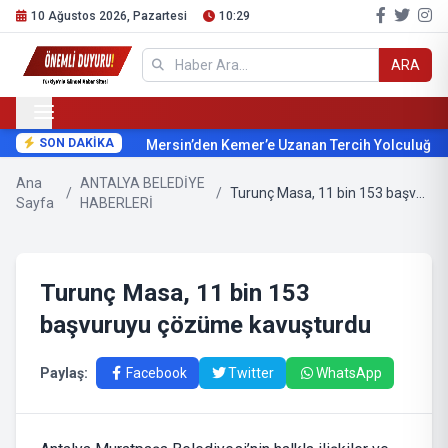
10 Ağustos 2026, Pazartesi
10:29
ARA
SON DAKİKA
Mersin’den Kemer’e Uzanan Tercih Yolculuğu
Ana
ANTALYA BELEDİYE
/
/
Turunç Masa, 11 bin 153 başvuruyu çözüme kavuşturdu
Sayfa
HABERLERİ
Turunç Masa, 11 bin 153
başvuruyu çözüme kavuşturdu
Paylaş:
Facebook
Twitter
WhatsApp